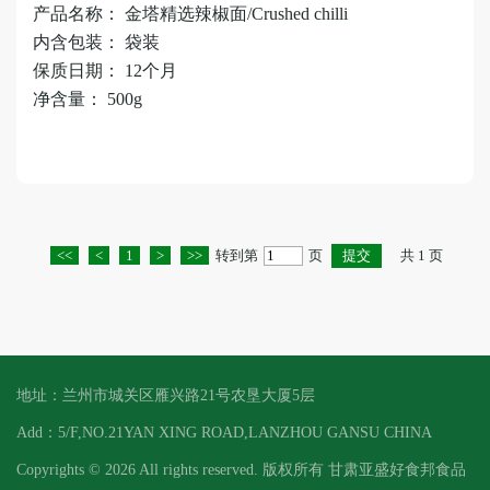
产品名称： 金塔精选辣椒面/Crushed chilli
内含包装： 袋装
保质日期： 12个月
净含量： 500g
<<
<
1
>
>>
转到第
页
共 1 页
地址：兰州市城关区雁兴路21号农垦大厦5层
Add：5/F,NO.21YAN XING ROAD,LANZHOU GANSU CHINA
Copyrights ©
2026 All rights reserved. 版权所有 甘肃亚盛好食邦食品