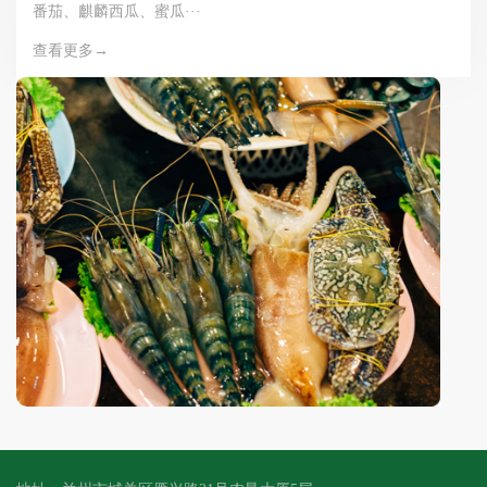
番茄、麒麟西瓜、蜜瓜···
查看更多→