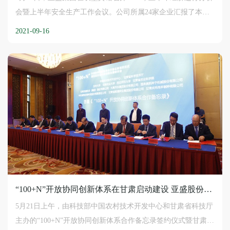
会暨上半年安全生产工作会议。公司所属24家企业汇报了本单
位上半年经济运行情况，企业管理部通报了公司上半年安全生
2021-09-16
产情况，公司总经理牛济军作了
“100+N”开放协同创新体系在甘肃启动建设 亚盛股份和
相关各方在合作备忘录上签约
5月21日上午，由科技部中国农村技术开发中心和甘肃省科技厅
主办的“100+N”开放协同创新体系合作备忘录签约仪式暨甘肃农