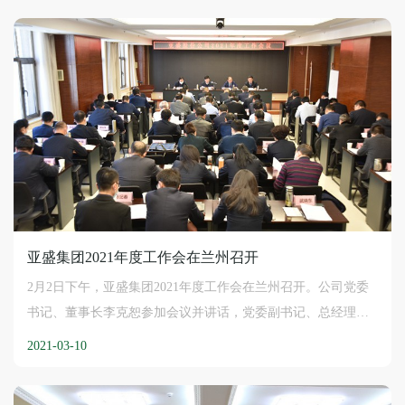
亚盛集团2021年度工作会在兰州召开
2月2日下午，亚盛集团2021年度工作会在兰州召开。公司党委
书记、董事长李克恕参加会议并讲话，党委副书记、总经理牛
济军做了题为《保持定力持之以恒拓存创增力推公司高质量发
2021-03-10
展》的工作报告。公司高管、所属各