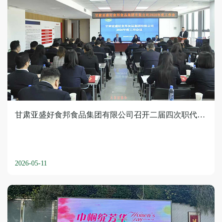
甘肃亚盛好食邦食品集团有限公司召开二届四次职代会
暨2026年度工作会
2026-05-11