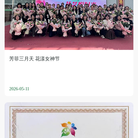
芳菲三月天 花漾女神节
2026-05-11