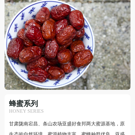
蜂蜜系列
HONEY SERIES
甘肃陇南宕昌、条山农场亚盛好食邦两大蜜源基地，原
生态的自然环境，蜜源植物丰富，蜜蜂种群优良。亚盛