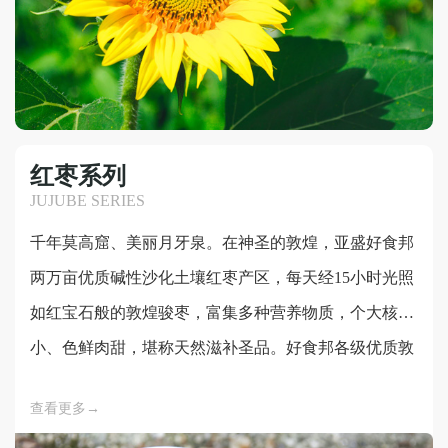
红枣系列
JUJUBE SERIES
千年莫高窟、美丽月牙泉。在神圣的敦煌，亚盛好食邦
两万亩优质碱性沙化土壤红枣产区，每天经15小时光照
如红宝石般的敦煌骏枣，富集多种营养物质，个大核
小、色鲜肉甜，堪称天然滋补圣品。好食邦各级优质敦
煌骏枣系列产品，从选种到种植，从生长到生产加工，
查看更多→
严格苛求于每一处细节。