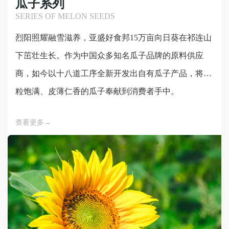
瓜子系列
SERIES OF MELON SEEDS
烈阳照耀融雪滋养，亚盛好食邦15万亩向日葵在祁连山
下茁壮生长。作为中国众多知名瓜子品牌的原料供应
商，如今以十八道工序全新开发出自有瓜子产品，将粒
粒饱满、皮薄仁香的瓜子奉献到消费者手中。
查看更多→