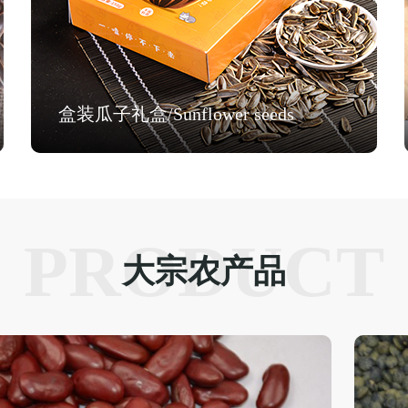
盒装瓜子礼盒/Sunflower seeds
PRODUCT
大宗农产品