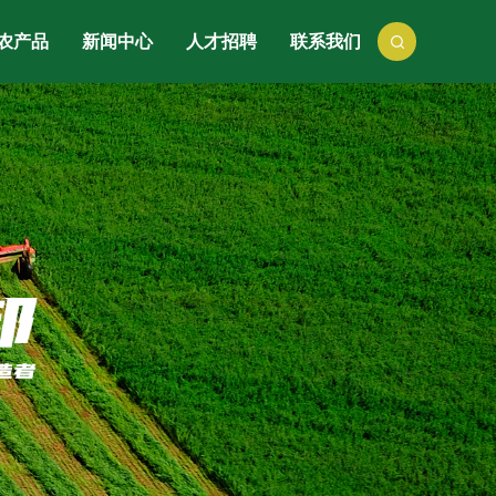
农产品
新闻中心
人才招聘
联系我们
豆类
公司资讯
人才理念
果类
行业动态
招聘信息
果类
党建园地
蔬果类
味品类
物提取