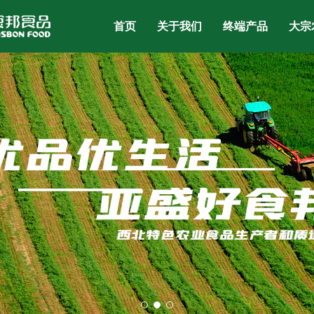
首页
关于我们
终端产品
大宗
公司简介
瓜子系列
企业文化
红枣系列
坚
资质证书
蜂蜜系列
干
全产业链
辣椒系列
新鲜
发展历程
果脯系列
调
公司架构
茶饮系列
植
好食有礼