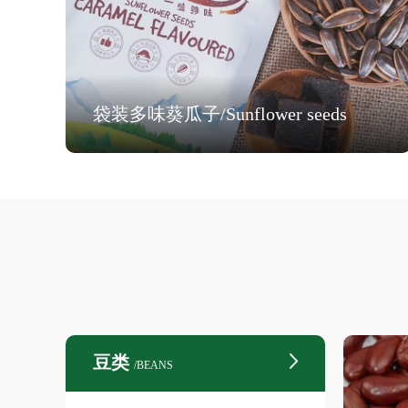
袋装多味葵瓜子/Sunflower seeds
豆类
/BEANS