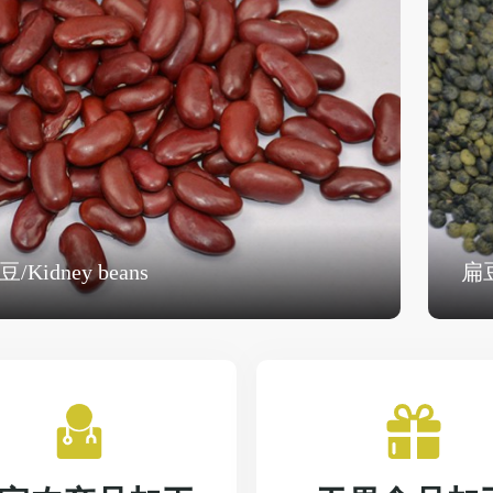
/Kidney beans
扁豆