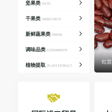
坚果类
/NUTS
干果类
/DRIED FRUIT
新鲜蔬果类
/FRESH
调味品类
/CONDIMENTS
红芸豆
植物提取
/PLANT EXTRACT