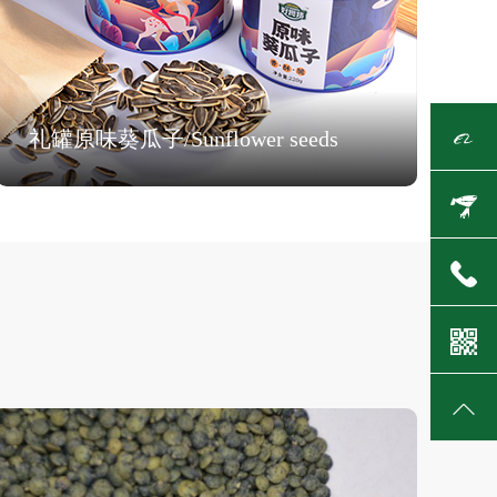
礼罐原味葵瓜子/Sunflower seeds
阿
里
京
国
东
400-
际
商
800-
站
城
3517