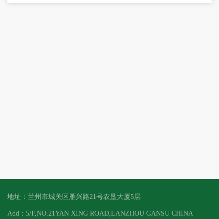
地址：兰州市城关区雁兴路21号农垦大厦5层
Add：5/F,NO.21YAN XING ROAD,LANZHOU GANSU CHINA